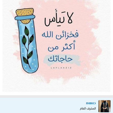
пαнεɔ
المشرف العام