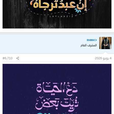
пαнεɔ
المشرف العام
4 يونيو 2026
#6,710