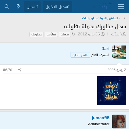
تسجيل الدخول
تسجيل
- النقاش والحوار / تطويرالذات ‘
سجل حظورك بجملة تفاؤلية
ب
ت
ا
{ سبآت ..!
26 مايو 2012
بجملة
تفاؤلية
حظورك
ا
ا
ل
د
ر
و
Dari
ئ
ي
س
ا
خ
و
المشرف العام
طاقم الإدارة
ل
ا
م
م
ل
2 يونيو 2026
#6,701
و
ب
ض
د
و
ء
ع
juman96
Administrator