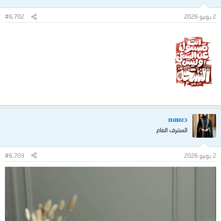
2 يونيو 2026
#6,702
пαнεɔ
المشرف العام
2 يونيو 2026
#6,703