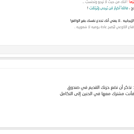
َها ؛
أتتك من حيثُ لا ترجو وتحتسبُ
..
دٍ ،
فاللهُ أكرمُ مَن يُرجى وَيُرتَقَبُ
!
إيجابيه ..لا يعني أنك تخدع نفسك بغير الواقع!
قناع اللاوعي ليُصبح عادة يوميه لا شعوريه
.
: تذكر أن تضع حزنك القديم في صندوق
أنت مشترك معها في الحنين إلى التكامل