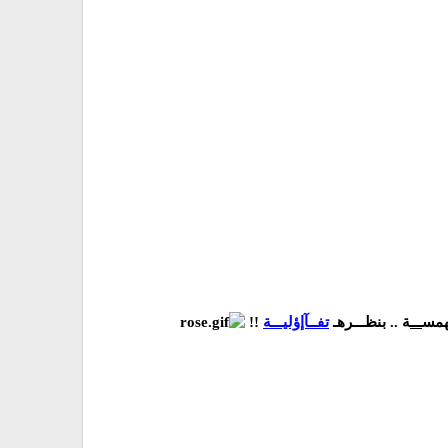
لهمس
ـــ
ة .. بنظـــرهـ
تفــآإؤليـــة
!!