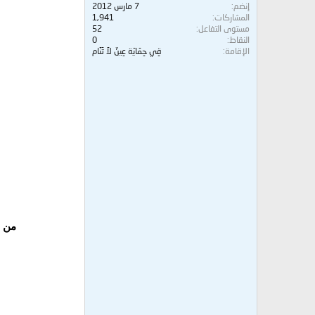
إنضم
7 مارس 2012
المشاركات
1,941
مستوى التفاعل
52
النقاط
0
الإقامة
قِي حِمَايَة عِينٌ لاَ تَنَام
من م