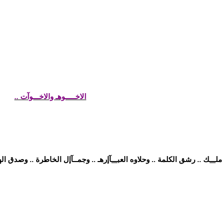
الاخـــــوهـ والاخـــوآت ..
ل
ـــ
ك .. رشق الكلمة .. وحلاوه العب
ـــ
آإرهـ .. وجمــآإل الخاطرة .. وصدق ا