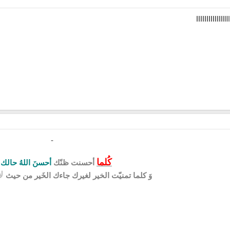
ااااااااااااا
-
كُلما
أحسنت ظنّك
أحسنَ اللهُ حالك
.
لا
وَ كلما تمنيّت الخير لغيرك جاءك الخَير من حيث