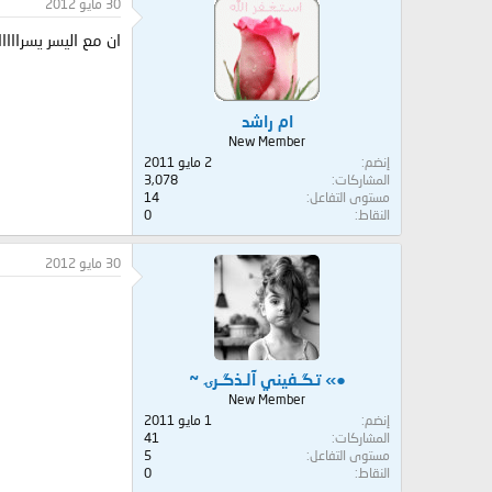
30 مايو 2012
ان مع اليسر يسراااااااا
ام راشد
New Member
إنضم
2 مايو 2011
المشاركات
3,078
مستوى التفاعل
14
النقاط
0
30 مايو 2012
●» تـگـفيني آلـذگـرۍ ~
New Member
إنضم
1 مايو 2011
المشاركات
41
مستوى التفاعل
5
النقاط
0