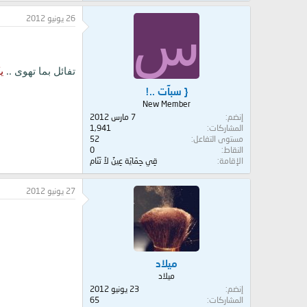
26 يونيو 2012
س
تفائل بما تهوى ..
يك
{ سبآت ..!
New Member
إنضم
7 مارس 2012
المشاركات
1,941
مستوى التفاعل
52
النقاط
0
الإقامة
قِي حِمَايَة عِينٌ لاَ تَنَام
27 يونيو 2012
ميلاد
ميلاد
إنضم
23 يونيو 2012
المشاركات
65