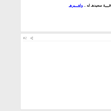
ق
ــــ
ة سعيدهـ له ..
ولغـــيرهـ
#2