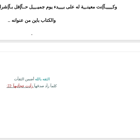
وك
ـــــ
ـآإنت معينـ
ــ
ة له على ب
ــــ
دء يوم جميـ
ـــ
ل حــآإفل بـآإشرا
والكتاب باين من عنوانه ..
.​
الثقه بالله
أضمن الثقآت
كلمآ زآد صدقهآ
زآدت عجآئبهآ :22: