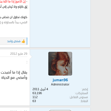
-
إنّ الأمورَ إذا ما اللهُ يسّر
ثِق بالإلهِ ولا تَركن إلى أح
كونك تحاول ان تتحلى بال
الشيء يبدأ بالمحاوله و إ
شخص واحد
ا
ل
ت
29 مايو 2012
ف
ا
:
ع
ل
ا
يقال إذا ما أصبحت 
ت
وأمضي مع الحياة ف
:
juman96
Administrator
إنضم
4 أبريل 2011
المشاركات
63,196
مستوى التفاعل
112
النقاط
63