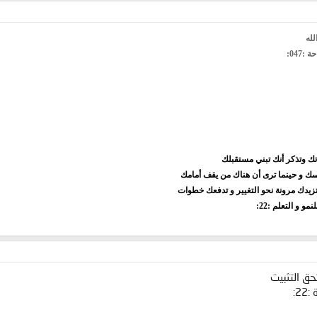
لله
047:
تك وتذكر أنك تبني مستقبلك
فسك و حينما ترى أن هناك من يقف أمامك
تزيدك مرونة نحو التغيير و تدفعك خطوات
و و التعلم :22:
ق التثبيت
2: