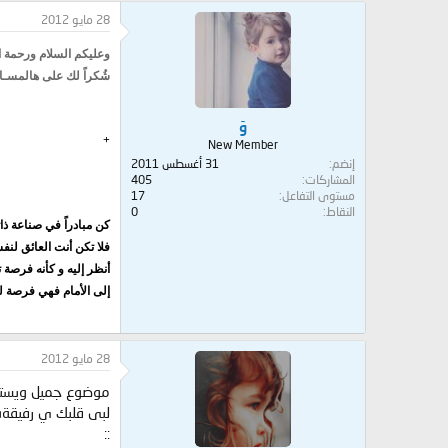
28 مايو 2012
وعليكم السلام ورحمة ا
شُكراً لك على هالمسـاحة :
وَ
+
New Member
إنضم
31 أغسطس 2011
المشاركات
405
مستوى التفاعل
17
النقاط
0
كن مبادراً في صناعة ذا
فلا تكن أنت العائق لن
أنظر إليه و كأنه فرصة 
إلى الأمام
فهي فرصة للنم
28 مايو 2012
موضوع جميل ويستح
لبى قلبك ي رفيقةة :2
::