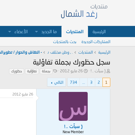
الرئيسية
المنتديات
ما الجديد
الأعضاء
المشاركات الجديدة
بحث بالمنتديات
الرئيسية
المنتديات
. , وطن مختلف ♪
- النقاش والحوار / تطويرالذ
سجل حظورك بجملة تفاؤلية
ب
ت
ا
{ سبآت ..!
26 مايو 2012
بجملة
تفاؤلية
حظورك
ا
ا
ل
د
ر
و
1
2
3
...
734
التالي
ئ
ي
س
ا
خ
و
26 مايو 2012
س
ل
ا
م
م
ل
و
ب
ض
د
و
ء
ع
{ سبآت ..!
New Member