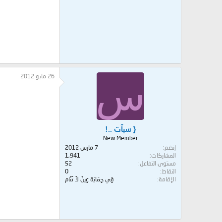
26 مايو 2012
س
{ سبآت ..!
New Member
إنضم
7 مارس 2012
المشاركات
1,941
مستوى التفاعل
52
النقاط
0
الإقامة
قِي حِمَايَة عِينٌ لاَ تَنَام