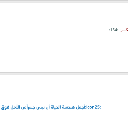
ـــن
:154:
:icon25:أجمل هندسة الحياة أن تبني جسراًمن الأمل فوق بحيرة من اليأس:icon25: