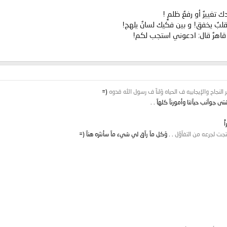
غييرٌ أو رفعُ ظلمٍ !
قلبٌ يخفق! و بين فكيك لسانٌ يلهج!
قاهرٌ قال: ادعوني استجب لكم!
النجاح والإيجابيه ف الحياه وَلنآ ف رسول الله قدوه
(=
شتى جوآنب حيآتنا وأمورنآ كلهآ . .
ً
حتجت لجرعه من التفآؤل
. . وَكل مآ رآق لي شيء مآ سأنثره هنآ (=