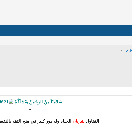
ات ‘
سَلآمـًآ منْ الرحَمنْ يغَشآكُمْ
..
التفاؤل
شريان
الحياه وله دور كبير في منح الثقه بالنفس وت