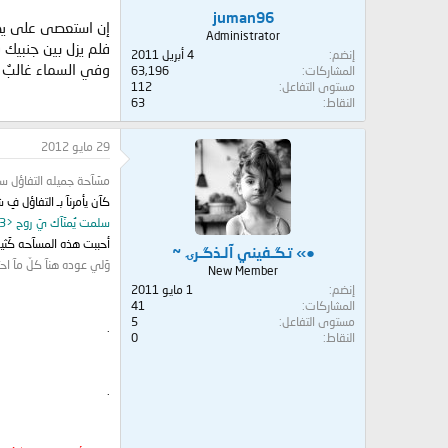
juman96
إن استعصى على يدك ت
Administrator
فلم يزل بين جنبيك 
إنضم
4 أبريل 2011
وفي السماء غالبٌ 
المشاركات
63,196
مستوى التفاعل
112
النقاط
63
29 مايو 2012
مسَآحة جميله التفاؤل سر 
كآن يأمرنآ بـ التفاؤل فِ 
سلمت يُمنَآك يَ روح <3
أحببت هذه المسآحه كَثيرا
●» تـگـفيني آلـذگـرۍ ~
وَلي عوده هنآ كلّ مآ ا
New Member
إنضم
1 مايو 2011
المشاركات
41
مستوى التفاعل
5
.
النقاط
0
.