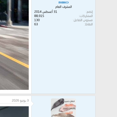
пαнεɔ
المشرف العام
إنضم
31 أغسطس 2014
المشاركات
88,915
مستوى التفاعل
130
النقاط
63
3 يونيو 2026