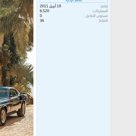
إنضم
19 أبريل 2011
المشاركات
6,520
مستوى التفاعل
0
النقاط
36