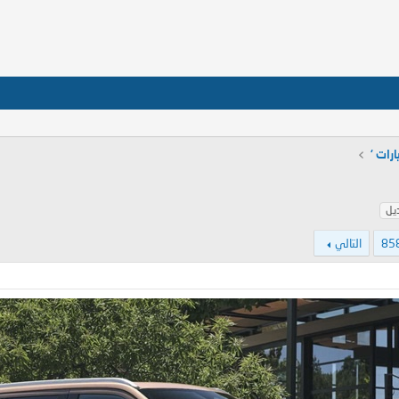
ارات ‘
يل
85
التالي