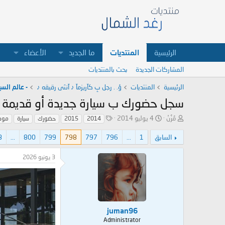
الرئيسية
المنتديات
ما الجديد
الأعضاء
المشاركات الجديدة
بحث بالمنتديات
الرئيسية
المنتديات
ؤ. . رجل بِ كآريزمآ ♪ آنثى رقيقه ♪
- عالم السي
سجل حضورك ب سيارة جديدة أو قديمة
ب
ت
ا
مُزُنْ
4 يوليو 2014
2014
2015
حضورك
سيارة
مود
ا
ا
ل
د
ر
و
السابق
1
...
796
797
798
799
800
...
8
ئ
ي
س
ا
خ
و
3 يونيو 2026
ل
ا
م
م
ل
و
ب
ض
د
و
ء
ع
juman96
Administrator