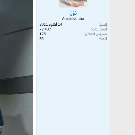
مُزُنْ
Administrator
إنضم
14 أكتوبر 2011
المشاركات
72,437
مستوى التفاعل
176
النقاط
63