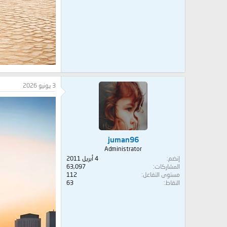
3 يونيو 2026
juman96
Administrator
إنضم
4 أبريل 2011
المشاركات
63,097
مستوى التفاعل
112
النقاط
63