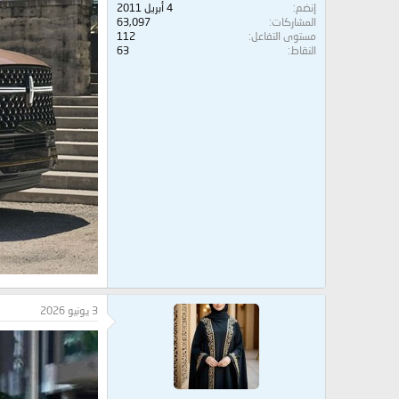
إنضم
4 أبريل 2011
المشاركات
63,097
مستوى التفاعل
112
النقاط
63
3 يونيو 2026