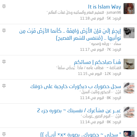
م
It is Islam Way
ث
juman96
التعليم العام وآلمكَتبه وكلّ لغآت آلعآلم ‘
الردود
5K
اليوم في 11:18
ب
ت
م
إرجِعْ إلَيّ فَإنَ الأَرْضَ وَاقِفَةٌ .. كَأنما الأرْضُ فَرّتْ مِن
ث
ثوآنيها .. {مُتنفس للشعر الفصيح}
ب
سمآء
- ورقَه وَمحبره ‘
ت
الردود
7K
اليوم في 11:17
م
هُنـآ صباحكم | مسائكم
ث
القنـآصَهْ ~
قطآف عآمه / مآذآ : يُحكَى سلَفآ ‘
الردود
12K
اليوم في 11:15
ب
ت
م
سجل حضورك ب ديكورات خارجية على ذوقك
ث
مُزُنْ
- آلديكور وتآثيث آلمنزلَ ‘
الردود
8K
اليوم في 11:14
ب
ت
عبــر عن مشآعرك / نفسيتك ~ بصوره جزء 2
مُزُنْ
- آلبوم آلصور _لوحآت ‘
الردود
8K
اليوم في 11:14
م
° سجلي ~ حضورك.. بصورة ×x× أزيــآء }}