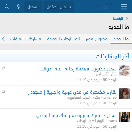
تسجيل الدخول
تسجيل
الرئيسية
ما الجديد
ما الجديد
محتوى مميز
المشاركات الجديدة
مشاركات الملفات الشخص
آخر المشاركات
م
سجل حضورك بقطعة رجالي على ذوقك
ث
مُزُنْ
آنآقة آدم ‘
الردود
8K
اليوم في 11:19
ب
ت
م
تقارير مختصرة عن مدن عربية وأجنبية [ متجدد ]
ث
juman96
منتدى العرب المسافرون
الردود
8K
اليوم في 11:19
ب
ت
سجل حضورك بصورة تعبر عنك فقط وردي
пαнεɔ
- آلبوم آلصور _لوحآت ‘
الردود
5K
اليوم في 11:18