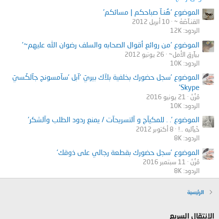
م
ش
ف
u
ل
الموضوع 'هُنـآ صباحكم | مسائكم'
خ
ا
m
ف
القنـآصَهْ ~
10 أبريل 2012
ص
ل
a
الردود: 12K
ا
ي
ش
n
ل
الموضوع 'من روائع أقوال الصحابه والسلف رضوان الله عليهم~'
п
خ
9
ش
بيآرق الأمل~
26 يونيو 2012
α
ص
6
خ
الردود: 10K
н
ي
.
ص
الموضوع 'سجل حضورك بخلفية بلآك بيريَ ‘آبل ‘سآمسونج جآلكَسيَ
ε
م
ي
Skype'
ɔ
د
مُ
مُزُنْ
21 يونيو 2016
.
ا
زُ
الردود: 10K
د
نْ
ا
الموضوع '. . للمكيآج و آلتسريحآت / يمنع ردود الطلب وآلشكر'
.
ل
خَيآليه ..!
8 أكتوبر 2012
الردود: 8K
ي
ر
الموضوع 'سجل حضورك بقطعة رجالي على ذوقك'
ا
مُزُنْ
11 سبتمبر 2016
ع
الردود: 8K
.
الرئيسية
الانتقال السريع