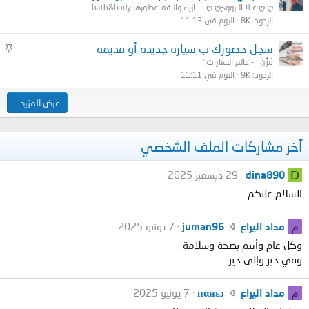
ث
ღ ღغـلا الـرووح ღ ღ
- آزيآء وآنآقه ‘عطورهآ bath&body
الردود
8K
اليوم في 11:13
ب
ت
م
سجل حضورك ب سيارة جديدة أو قديمة
ث
مُزُنْ
- عالم السيارات ‘
الردود
9K
اليوم في 11:11
ب
ت
عرض المزيد...
آخر مشاركات الملف الشخصي
D
dina890
29 ديسمبر 2025
السلام عليكم
ك
م
مداد اليراع
juman96
7 يونيو 2025
ت
وكل عام وأنتم بصحة وسلامة
ب
وفي خير وإلى خير
م
د
ك
م
مداد اليراع
пαнεɔ
7 يونيو 2025
ا
ت