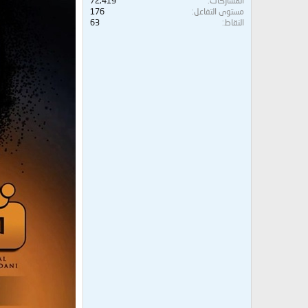
المشاركات
72,419
مستوى التفاعل
176
النقاط
63