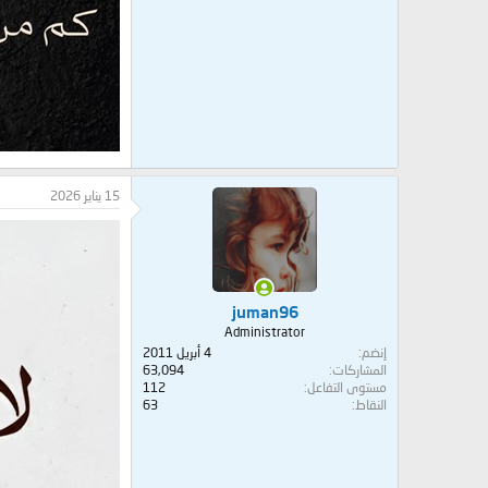
15 يناير 2026
juman96
Administrator
إنضم
4 أبريل 2011
المشاركات
63,094
مستوى التفاعل
112
النقاط
63