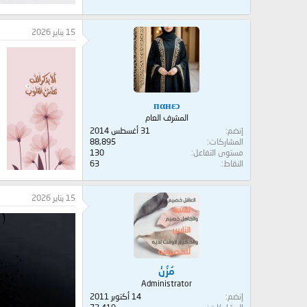
15 يناير 2026
пαнεɔ
المشرف العام
إنضم
31 أغسطس 2014
المشاركات
88,895
مستوى التفاعل
130
النقاط
63
15 يناير 2026
مُزُنْ
Administrator
إنضم
14 أكتوبر 2011