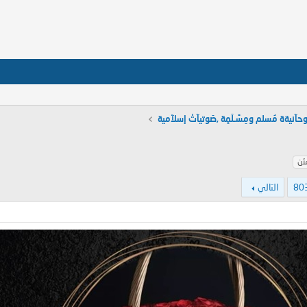
وحآنيةة مُسلم ومِسًـلَمِة ,صَوتيآتْ إسلآمية
ئن
80
التالي