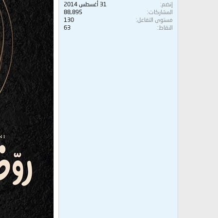
إنضم
31 أغسطس 2014
المشاركات
88,895
مستوى التفاعل
130
النقاط
63