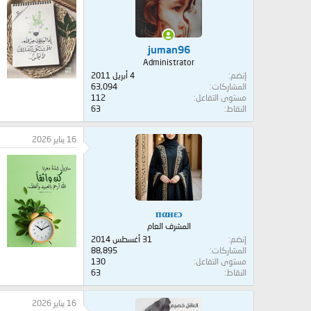
juman96
Administrator
إنضم
4 أبريل 2011
المشاركات
63,094
مستوى التفاعل
112
النقاط
63
16 يناير 2026
пαнεɔ
المشرف العام
إنضم
31 أغسطس 2014
المشاركات
88,895
مستوى التفاعل
130
النقاط
63
16 يناير 2026