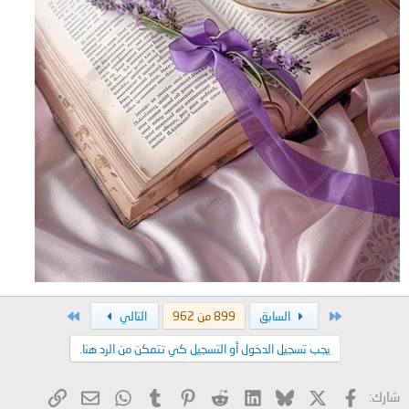
الأول
الاخير
السابق
899 من 962
التالي
يجب تسجيل الدخول أو التسجيل كي تتمكن من الرد هنا.
X
فيسبوك
Bluesky
LinkedIn
Reddit
Pinterest
Tumblr
WhatsApp
الرابط
البريد الإلكتروني
شارك: