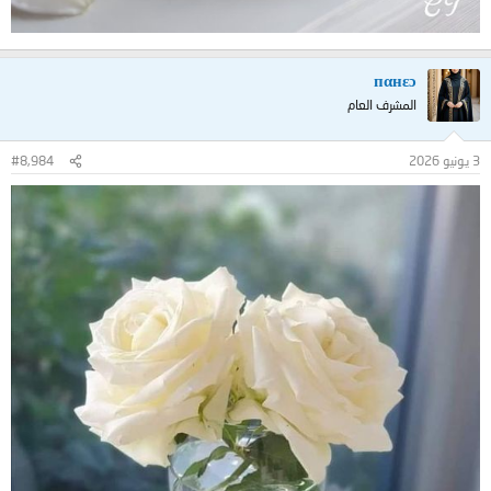
пαнεɔ
المشرف العام
3 يونيو 2026
#8,984