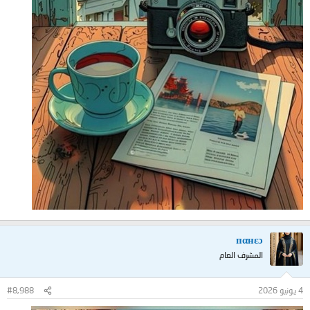
пαнεɔ
المشرف العام
4 يونيو 2026
#8,988