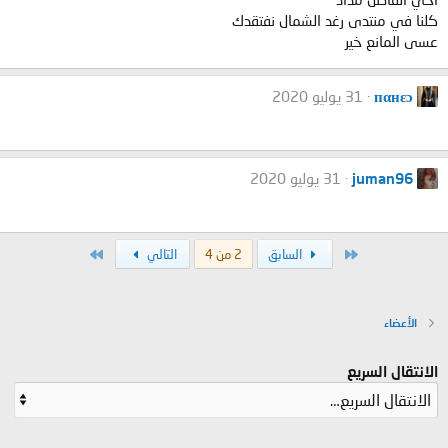
كلنا في منتدى رغد الشمال نفتقدك
عسى المانع خير
пαнεɔ
31 يوليو 2020
juman96
31 يوليو 2020
الأول
الاخير
السابق
2 من 4
التالي
الأعضاء
الانتقال السريع