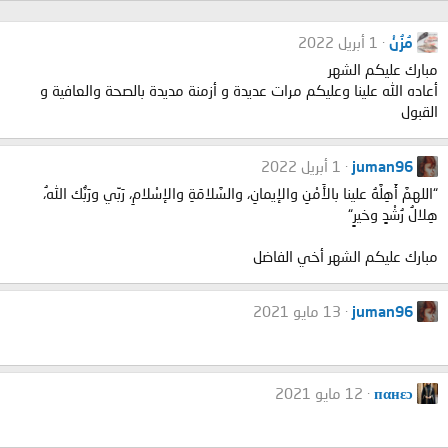
مُزُنْ
1 أبريل 2022
مبارك عليكم الشهر
أعاده الله علينا وعليكم مرات عديدة و أزمنة مديدة بالصحة والعافية و
القبول
juman96
1 أبريل 2022
“اللهمَّ أَهِلَّهُ علينا بالأَمْنِ والإيمانِ، والسَّلامَةِ والإسْلامِ، رَبِّي ورَبُّك اللهُ،
هِلالُ رُشْدٍ وخيرٍ“
مبارك عليكم الشهر أخي الفاضل
juman96
13 مايو 2021
пαнεɔ
12 مايو 2021