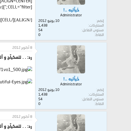
ت
[CELL="filter:;"]
[ALIGN=center]
:
خَيآليه ..!
Administrator
[/CELL][/TABLETEXT][/ALIGN]
[/ALIGN]
إنضم
10 يونيو 2012
المشاركات
1,438
مستوى التفاعل
54
النقاط
0
8 أكتوبر 2012
رد: . . للمكيآج و 
خَيآليه ..!
Administrator
إنضم
10 يونيو 2012
المشاركات
1,438
مستوى التفاعل
54
النقاط
0
8 أكتوبر 2012
رد: . . للمكيآج و 