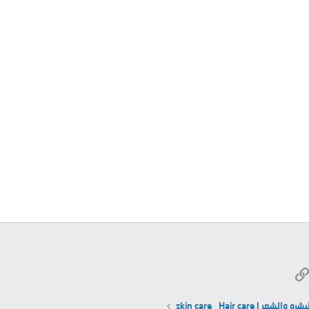
W
الرابط
ريد الإلكتروني
لشعر | skin care_ Hair care