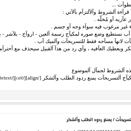
وآت ...
قرآءة آلشروط وآلآلتزآم بآلآتي :
آريه آو مُخلّه .
غير مرغوب فيه سوآء وجه آو جسم .
ك آب نستطيع وضع صوره لمكيآج رسمة آلعين - اروآج - بلآشر - 
ت لانهآ مسآحه فقط للتسريحآت وآلميك آب .
شكر ويعطيك العآفيه ، وآي رد من هذآ آلقبيل سيحذف مع آحترآم
هذه آلشروط لجمآل آلموضوع
ج آلتسريحآت يمنع ردود الطلب وآلشكر [/align]
[/cell][/tabletext][/align]
آلتسريحآت / يمنع ردود الطلب وآلشكر