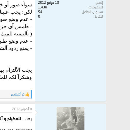
إنضم
10 يونيو 2012
سوآء صور آو خط
المشاركات
1,438
لكن: يجب علينآ 
مستوى التفاعل
54
النقاط
0
- عدم وضع صور ع
- طمس آي جزء 
( بآلنسبه للمي
- عدم وضع طلبآ
- يمنع ردود آل
يجب آلآلتزآم ب
وشكرآ لكم للمكيآ
2 أشخاص
ا
ل
ت
8 أكتوبر 2012
ف
ا
رد: . . للمكيآج و 
ع
ل
ا