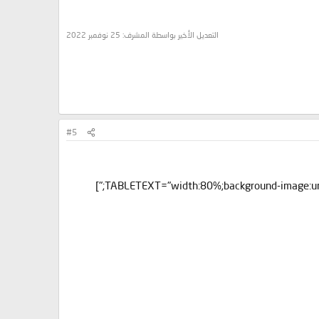
التعديل الأخير بواسطة المشرف:
25 نوفمبر 2022
#5
[ALIGN=CENTER][TABLETEXT="width:80%;background-image:url('http://i2.glitter-graphics.org/pub/2634/2634132b34a3wrrsv.gif');"]