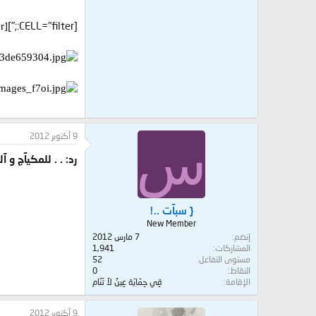
[CELL="filter:;"]
[ALIGN=center]
9 أكتوبر 2012
س
رد: . . للمكيآج و 
{ سبآت ..!
New Member
إنضم
7 مارس 2012
المشاركات
1,941
مستوى التفاعل
52
النقاط
0
الإقامة
قِي حِمَايَة عِينٌ لاَ تَنَام
9 أكتوبر 2012