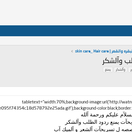
لشعر | skin care_ Hair care
طلب وآلشكر
ج
وآلشكر
يمنع
[align=center][tabletext="width:70%;background-image:url('http://wat
354c18d578792e25ada.gif');background-color:black;border:6px double black;
ريحآت يمنع ردود الطلب وآلشكر
صصه لِ تسريحآت آلشعر و آلميك آب