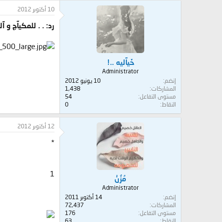
10 أكتوبر 2012
رد: . . للمكيآج و 
خَيآليه ..!
Administrator
إنضم
10 يونيو 2012
المشاركات
1,438
مستوى التفاعل
54
النقاط
0
12 أكتوبر 2012
*
1
مُزُنْ
Administrator
إنضم
14 أكتوبر 2011
المشاركات
72,437
مستوى التفاعل
176
النقاط
63