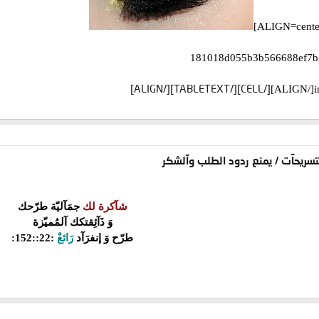
[/CELL][/TABLETEXT][/ALIGN]
[/ALIGN]
آلتسريحآت / يمنع ردود الطلب وآلشكر
شآكرة لك
جمَآليّة طرّحك
وَ ذَآئِقتكك آلمُميّزة
طرّح وَ إنفرَآد
رَائعْ
:22::152: