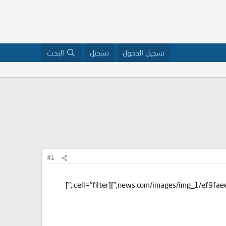
تسجيل الدخول
تسجيل
البحث
#1
news.com/images/img_1/ef9faee095f74