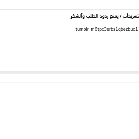
آلتسريحآت / يمنع ردود الطلب وآلشكر