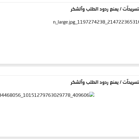
آلتسريحآت / يمنع ردود الطلب وآلشكر
آلتسريحآت / يمنع ردود الطلب وآلشكر