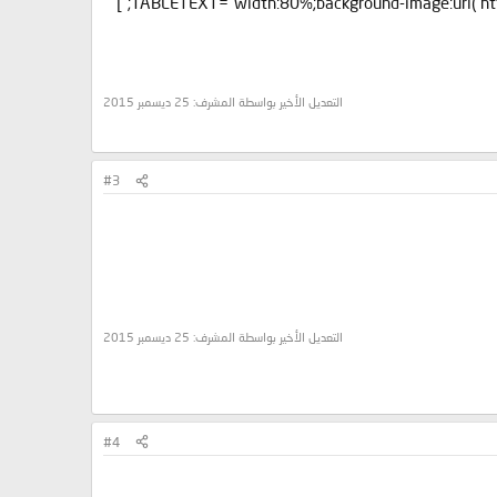
[ALIGN=CENTER][TABLETEXT="width:80%;background-image:url('http://nice-images.ws/wp-content/uploads/2015/11/201511275.gif');"]
التعديل الأخير بواسطة المشرف:
25 ديسمبر 2015
#3
التعديل الأخير بواسطة المشرف:
25 ديسمبر 2015
#4