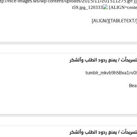
آلتسريحآت / يمنع ردود الطلب وآلشكر
آلتسريحآت / يمنع ردود الطلب وآلشكر