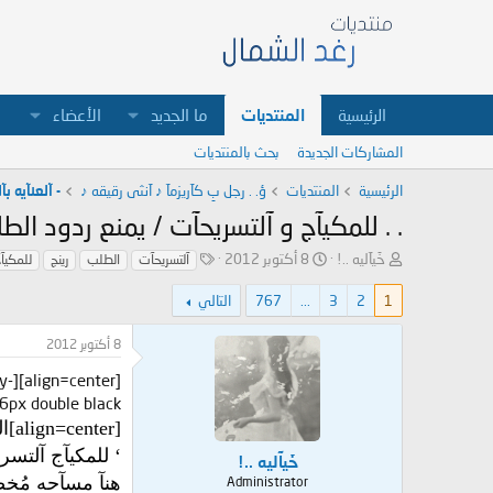
الرئيسية
المنتديات
ما الجديد
الأعضاء
المشاركات الجديدة
بحث بالمنتديات
الرئيسية
المنتديات
ؤ. . رجل بِ كآريزمآ ♪ آنثى رقيقه ♪
- آلعنآيه بآلبشره وا
. . للمكيآج و آلتسريحآت / يمنع ردود ال
ب
ت
ا
خَيآليه ..!
8 أكتوبر 2012
آلتسريحآت
الطلب
رينج
للمكيآ
ا
ا
ل
د
ر
و
1
2
3
...
767
التالي
ئ
ي
س
ا
خ
و
8 أكتوبر 2012
ل
ا
م
م
ل
ny-
و
ب
"][cell="filter:;"]
ض
د
[align=center]السلآم عليكم ورحمة آلله
و
ء
‘ للمكيآج آلتس
ع
خَيآليه ..!
هنآ مسآحه مُخ
Administrator