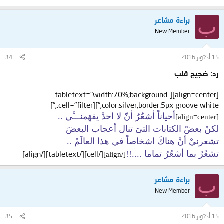
ب
براءة مشاعر
New Member
15 أكتوبر 2016
#4
رد: ضجيج قلب
[align=center][tabletext="width:70%;background-
color:silver;border:5px groove white;"][cell="filter:;"]
أحياناً أشعُرُ أنّ لا احدْ يفهَمنـــْي ..
[align=center]
لكنْ بعضْ الكتابات التىَ تنال أعجاب البعضَ
تشعرنيْ أنْ هناكَ اشخاصاً في هذا العالَمْ ..
تشعُرُ بما أشعُرُ تماما ....!!
[/cell][/tabletext][/align]
[/align]
ب
براءة مشاعر
New Member
15 أكتوبر 2016
#5