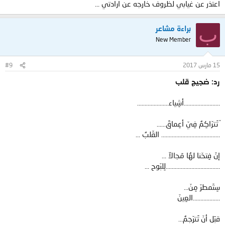
اعتذر عن غيابي لظروف خارجه عن ارادتي ...
ب
براءة مشاعر
New Member
15 مارس 2017
#9
رد: ضجيج قلب
……………………ﺃﺷِﻴﺎﺀ…………………
ّ ﺗَﺘﺮّﺍﻛِﻢٌ ﻓِﻲّ ﺃﻋِﻤﺎﻕَ……
………………………………… ﺍﻟﻘّﻠﺐُ …
ﺇﻥَ ﻓِﺘﺤّﻨﺎ ﻟﻬُﺎ ﻣَﺠالآ‌ …
………………………………ﻟِﻠﺒّﻮﺡ …
ﺳِﺘَﻤﻄﺮّ ﻣِﻦّ…
………………ﺍﻟﻌِﻴﻦّ
ﻗﺒَﻞ ﺃﻥّ ﺗَﺘﺮّﺟﻢٌ…