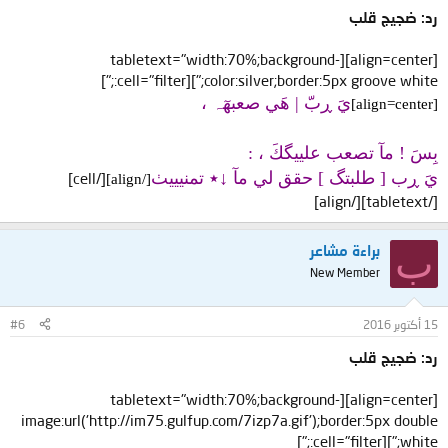
رد: ضجيج قلب
[align=center][tabletext="width:70%;background-
color:silver;border:5px groove white;"][cell="filter:;"]
يَ ڕبّ | ھَي صعبھٓہ ،
[align=center]
بِسَ ! مآ تصعب علييگكَ ، :
يَ ڕب [ طلبتگ ] حقق لي مآ ↓​٭ تمنيييٺ
[/cell]
[/align]
[/tabletext][/align]
ب
براءة مشاعر
New Member
15 أكتوبر 2016
#6
رد: ضجيج قلب
[align=center][tabletext="width:70%;background-
image:url('http://im75.gulfup.com/7izp7a.gif');border:5px double
white;"][cell="filter:;"]
[align=center]الهي .. لي امنيات تختلج داخل