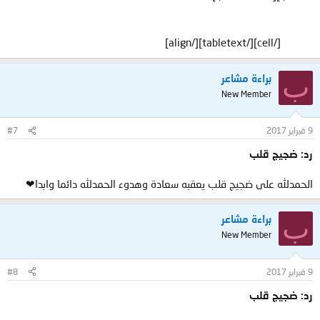
انفاسي فحققها لي يالله\
واسعد قلبي وقلوب احبتي ومن قرأ كلماتي وامن ... عليها ...:9_9:
[/cell][/tabletext][/align]
[/align]
ب
براءة مشاعر
New Member
9 فبراير 2017
#7
رد: ضجيج قلب
الحمدلله على ضجيج قلب يعقبه سعادة وهدوء الحمدلله دائما وابدا❤
ب
براءة مشاعر
New Member
9 فبراير 2017
#8
رد: ضجيج قلب