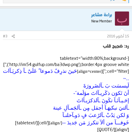
ا
ل
ت
ب
براءة مشاعر
ف
ا
New Member
ع
ل
ا
15 أكتوبر 2016
#3
ت
:
رد: ضجيج قلب
[tabletext="width:80%;background-
('http://im54.gulfup.com/ba3dwp.png');border:4px groove white;"]
حَينَ نذرِفً دَموعا ً عَلَىْ ـآ ذِكريَـآات
[cell="filter:;"]
[align=center]
..~
لَيسسَت بَ ـآلضَرورَةَ
أنَ تَكوَن ذكَريـآاتَ مؤلَمة َ-
إحَـيـآنَـآ تكَونَ ـآلذكرَيـآاتَ
ـآلتيَ نبكيهَـآ أجمَل مٍن ـآلجَمـآلِ عينهَ
وَ لكن يَدُبْ ـآلرًعبَ فٍ دَوـآخلنـآ
خَوفـــآ من ألآ تتكررَ مَن جَديدَ --
[/cell][/tabletext]
[/align]
[/align][/QUOTE]