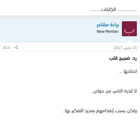
………………… ﺍﻟﻜِﻠﻤّﺎﺕ…………
ب
براءة مشاعر
New Member
15 مارس 2017
#10
رد: ضجيج قلب
احتاجها ...
لا لندرة الناس من حولي..
ولكن بسبب إنعدامهم بمجرد التفكير بها...