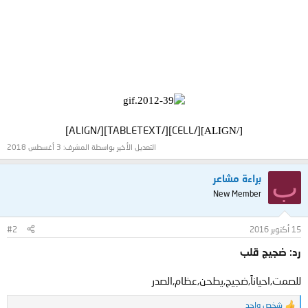
[/CELL][/TABLETEXT][/ALIGN]​
[/ALIGN]
التعديل الأخير بواسطة المشرف:
3 أغسطس 2018
ب
براءة مشاعر
New Member
15 أكتوبر 2016
#2
رد: ضجيج قلب
للصمت,احياناً,ضجيج,يطحن,عظام,الصدر
شخص واحد