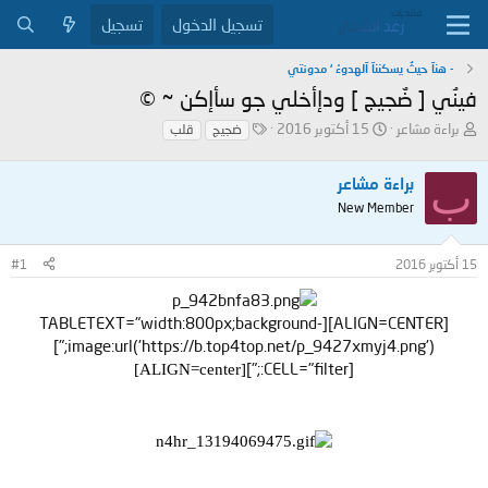
تسجيل الدخول
تسجيل
- هنآ حيثُ يسكننآ آلهدوءْ ‘ مدونتي
فينُي [ ضٌجيج ] ودإأخلي جو سأإكن ~ ©
ب
ت
ا
براءة مشاعر
15 أكتوبر 2016
ضجيج
قلب
ا
ا
ل
د
ر
و
ب
براءة مشاعر
ئ
ي
س
ا
خ
و
New Member
ل
ا
م
م
ل
15 أكتوبر 2016
#1
و
ب
ض
د
و
ء
[ALIGN=CENTER][TABLETEXT="width:800px;background-
ع
image:url('https://b.top4top.net/p_9427xmyj4.png');"]
[CELL="filter:;"]
[ALIGN=center]