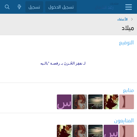
تسجيل الدخول
تسجيل
الأعضاء
ميلاد
التوقيع
لـ نفقِز الحُـزنَ بـ رقصـة “بالـيه
متابع
【
س
المتابِعون
【
س