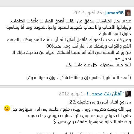
juman96
25 أكتوبر 2012
عندما تحل المناسبات تتدفق من القلب أصدق العبارات.وأعذب الكلمات.
ويتبادلها الأحباب والأصحاب كتجديد للمحبة وإحياءللمودة وها أنا بمناسبة
حلول العيد المبارك
ومن قلب محب أدعولك فأقول أسأل الله أن يبلغك العيد ويكتب لك فيه
الأجر والثواب ويعتقك من النار أنت ومن تحب)00
من روائع المحبه في الله أنه مهما أشغلتك الحياة عن صاحبك فإنك لا
تحمل هما...
لأنه حتما سيعذرك_ كل عام وانت بخير
(أسعد الله قلوبا" طاهرة إن وصلناها شكرت وإن قصرنا عذرت)
‘ آفنآن بنت محمد ..!
1 يوليو 2012
يَ روح افنان انتي وربي عاذرتك :22:
يب الله يعينك ذكرتيني وربي يبيلي مليون جلسه بس اني متهاونه جدا
حتى انا دخولي يوم صح بس فترات قليه ضروفي جدا صعببه
ولخبطه الاجازه وحوسها هففف ربي يعين :$