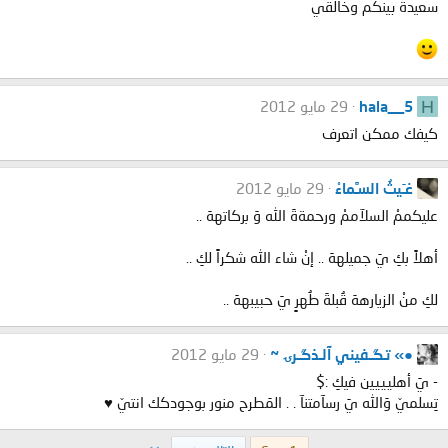
سعيدة بينكم وخالقي
H
hala__5
29 مايو 2012
كيفك ممكن اتعرف
غـَيثُ السـَّماءْ
29 مايو 2012
عليكممْ السلآممْ ورحمةةَ الله وَ بركاتههَ ..
أهلاً بكِ يَ جميلههَ .. إنْ شاء الله شكراً لكِ ..
لكِ منْ الزيارههَ قُبلةَ طُهرٍ يَ حبيبههَ ..
●» تـگـفيني آلـذگـرۍ ~
29 مايو 2012
- يَ أهليييين فيكِ :$
تِسلميّ وَالله يَ رسآمتنآ . . المَطرح منور بوجودكك انتيّ ♥