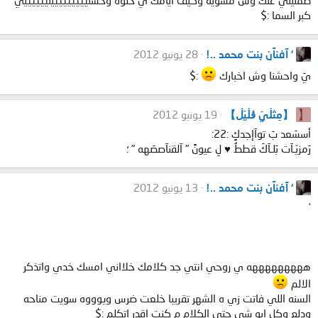
طمنيني عنك وش مسويه وكيف ايامك ي حلوه وحشتييييييييينييييييي
كبر السما :$
‘ آفنآن بنت محمد ..!
28 يونيو 2012
يَ واحشنا وش اخبارك
:$
【
【مِثڶيَ ڨڶيَڶ】
19 يونيو 2012
أسسَعد بَ توآإجدكٍ :22:
رَمزيّـآت بَلـآكَ قططُ ♥ لِ عيونً " آلقنآصصَهه " ؛
‘ آفنآن بنت محمد ..!
13 يونيو 2012
‘
هههههههههه ي روحي انتي جد كلامك خلااني امسك خدي واتذكر
الالم
السنه اللي فاتت زي ه الشهر تقريبا خلعت ضرس ويوووه سويت مناحه
ودلع وكل ابو شي حتى الكلام م كنت اقدر اتكلم :$