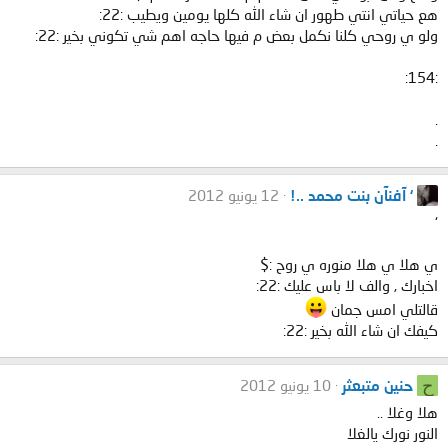
هع حياتي انتي طهور ان شاء الله كلها يومين ويطيب :22:
ولو ي روحي كلنا نكمل بعض م فيها حاجه اهم شي تكوني بخير :22:
:154:
.
.
‘ آفنآن بنت محمد ..!
12 يونيو 2012
‘
ي هلا ي هلا منوره ي روح :$
اخبارك , والف لا باس عليك :22:
قالتلي امس جمان
كيفك ان شاء الله بخير :22:
ح
حنين متبعثر
10 يونيو 2012
هلا وغلا ..
النور نورك يالغلا