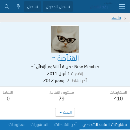
تسجيل الدخول
تسجيل
الأعضاء
القنـآصَهْ ~
New Member
·
من
مَـآ للنجَومْ أوَطآن ْ ~
إنضم
17 أبريل 2011
آخر نشاط
7 نوفمبر 2012
المشاركات
مستوى التفاعل
النقاط
0
79
410
البحث
مشاركات الملف الشخصي
آخر النشاطات
المنشورات
معلومات