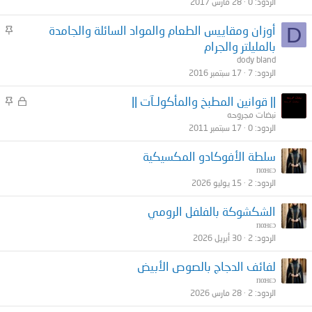
الردود
0
28 مارس 2017
ب
ت
م
D
أوزان ومقاييس الطعام والمواد السائلة والجامدة
ث
بالمليلتر والجرام
ب
dody bland
ت
الردود
7
17 سبتمبر 2016
م
م
|| قوانين المطبخ والمأكولـآت ||
غ
ث
نبضات مجروحه
الردود
0
17 سبتمبر 2011
ل
ب
ق
ت
سلطة الأفوكادو المكسيكية
пαнεɔ
الردود
2
15 يوليو 2026
الشكشوكة بالفلفل الرومي
пαнεɔ
الردود
2
30 أبريل 2026
لفائف الدجاج بالصوص الأبيض
пαнεɔ
الردود
2
28 مارس 2026