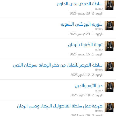
سلطة الحمص بجبن الحلوم
пαнεɔ
الردود
2
23 ديسمبر 2025
شوربة البروكلي الشتوية
пαнεɔ
الردود
1
23 ديسمبر 2025
تبولة الكينوا بالرمان
пαнεɔ
الردود
1
15 ديسمبر 2025
سلطة الجرجير للتقليل من خطر الإصابة بسرطان الثدي
пαнεɔ
الردود
2
12 أكتوبر 2025
خبز الثوم والجبن
пαнεɔ
الردود
2
10 أكتوبر 2025
طريقة عمل سلطة الفاصولياء البيضاء ودبس الرمان
пαнεɔ
الردود
2
29 يونيو 2025