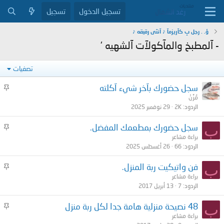
تسجيل الدخول
تسجيل
ؤ. . رجل بِ كآريزمآ ♪ آنثى رقيقه ♪
- آلمطبخ والمآكولآت آلشهيه ‘
تصفيات
م
سجل حضورك بآخر شيء آكلته
ث
مُزُنْ
الردود
2K
29 نوفمبر 2025
ب
ت
م
ب
سجل حضورك بمطعمك المفضل.
ث
براءة مشاعر
الردود
66
26 أغسطس 2025
ب
ت
م
ب
فن واتيكيت ربة المنزل.
ث
براءة مشاعر
الردود
7
13 أبريل 2017
ب
ت
م
ب
48 نصيحة منزلية هامة جدا لكل ربة منزل
ث
براءة مشاعر