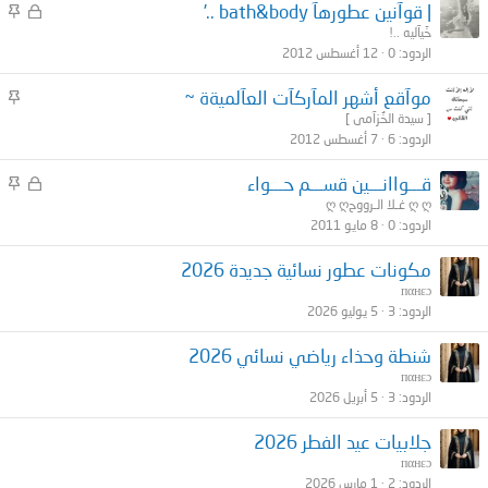
م
م
| قوآنين عطورهآ bath&body ..’
غ
ث
خَيآليه ..!
الردود
0
12 أغسطس 2012
ل
ب
ق
ت
م
موآقع أشهر المآركآت العآلميةة ~
ث
[ سيدة الخُزآمى ]
الردود
6
7 أغسطس 2012
ب
ت
م
م
قـــواانـــين قســـم حـــواء
غ
ث
ღ ღغـلا الـرووح ღ ღ
الردود
0
8 مايو 2011
ل
ب
ق
ت
مكونات عطور نسائية جديدة 2026
пαнεɔ
الردود
3
5 يوليو 2026
شنطة وحذاء رياضي نسائي 2026
пαнεɔ
الردود
3
5 أبريل 2026
جلابيات عيد الفطر 2026
пαнεɔ
الردود
2
1 مارس 2026