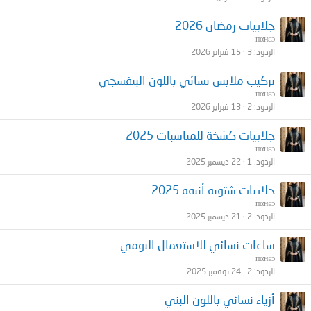
جلابيات رمضان 2026
пαнεɔ
الردود
3
15 فبراير 2026
تركيب ملابس نسائي باللون البنفسجي
пαнεɔ
الردود
2
13 فبراير 2026
جلابيات كشخة للمناسبات 2025
пαнεɔ
الردود
1
22 ديسمبر 2025
جلابيات شتوية أنيقة 2025
пαнεɔ
الردود
2
21 ديسمبر 2025
ساعات نسائي للاستعمال اليومي
пαнεɔ
الردود
2
24 نوفمبر 2025
أزياء نسائي باللون البني