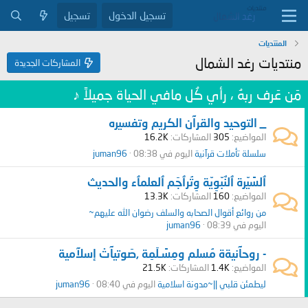
تسجيل الدخول
تسجيل
المنتديات
منتديات رغد الشمال
المشاركات الجديدة
مَن عَرف ربهُ ، رأي كُل مافي الحياة جميلاً ♪
_ التوحيد والقرآن الكريم وتفسيره
المواضيع
305
المشاركات
16.2K
سلسلة تأملات قرآنية
اليوم في 08:38
juman96
ٱلسًيّرة ٱلنٌبّوِيّة وِتُرٱجَم ٱلعلمٱء والحديث
المواضيع
160
المشاركات
13.3K
من روائع أقوال الصحابه والسلف رضوان الله عليهم~
اليوم في 08:39
juman96
- روحآنيةة مُسلم ومِسًـلَمِة ,صَوتيآتْ إسلآمية
المواضيع
1.4K
المشاركات
21.5K
ليطمئن قلبي ||~مدونة اسلامية
اليوم في 08:40
juman96