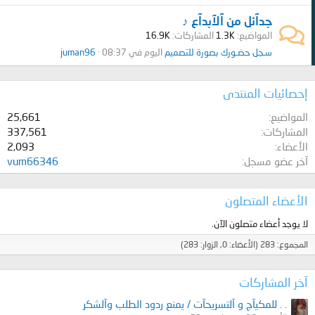
جدآئل من آلآبدآع ♪
المواضيع
1.3K
المشاركات
16.9K
سـجل حضـورك بصورة للتصميم
اليوم في 08:37
juman96
إحصائيات المنتدى
المواضيع
25,661
المشاركات
337,561
الأعضاء
2,093
آخر عضو مسجل
vum66346
الأعضاء المتصلون
لا يوجد أعضاء متصلون الآن.
المجموع: 283 (الأعضاء: 0, الزوار: 283)
آخر المشاركات
. . للمكيآج و آلتسريحآت / يمنع ردود الطلب وآلشكر