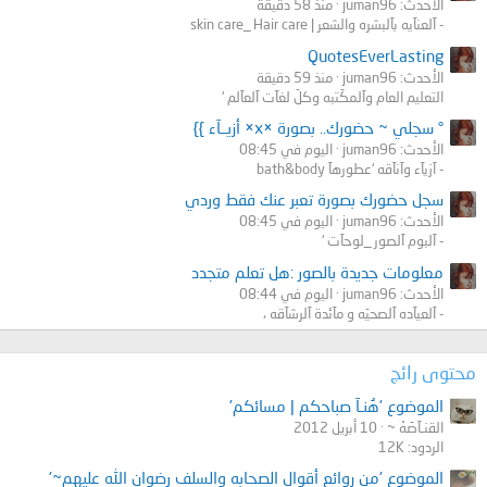
الأحدث: juman96
منذ 58 دقيقة
- آلعنآيه بآلبشره والشعر | skin care_ Hair care
QuotesEverLasting
الأحدث: juman96
منذ 59 دقيقة
التعليم العام وآلمكَتبه وكلّ لغآت آلعآلم ‘
° سجلي ~ حضورك.. بصورة ×x× أزيــآء }}
الأحدث: juman96
اليوم في 08:45
- آزيآء وآنآقه ‘عطورهآ bath&body
سجل حضورك بصورة تعبر عنك فقط وردي
الأحدث: juman96
اليوم في 08:45
- آلبوم آلصور _لوحآت ‘
معلومات جديدة بالصور :هل تعلم متجدد
الأحدث: juman96
اليوم في 08:44
- آلعيآده آلصحيّه و مآئدة آلرشآقه ،
محتوى رائج
الموضوع 'هُنـآ صباحكم | مسائكم'
القنـآصَهْ ~
10 أبريل 2012
الردود: 12K
الموضوع 'من روائع أقوال الصحابه والسلف رضوان الله عليهم~'