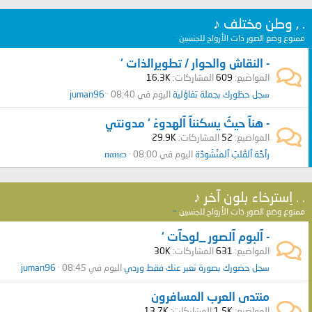
. , وطن مختلف ♪
ممنوع وضع الصور ذات الأرواح للجنسين
~
- النقاش والحوار / تطويرالذات ‘
المواضيع
609
المشاركات
16.3K
سجل حظورك بجملة تفاؤلية
اليوم في 08:40
juman96
- هنآ حيثُ يسكننآ آلهدوءْ ‘ مدونتي
المواضيع
52
المشاركات
29.9K
رٱحًة ٱلقَلبّ ٱلمنٌشّوِدُة
اليوم في 08:00
пαнεɔ
. . اِسترخاء بلون آخر ♪
ممنوع وضع الصور ذات الأرواح للجنسين
~
- آلبوم آلصور _لوحآت ‘
المواضيع
631
المشاركات
30K
سجل حضورك بصورة تعبر عنك فقط وردي
اليوم في 08:45
juman96
منتدى العرب المسافرون
المواضيع
1.5K
المشاركات
13.7K