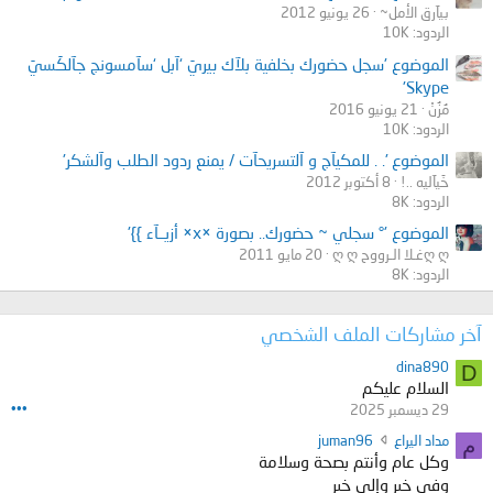
بيآرق الأمل~
26 يونيو 2012
الردود: 10K
الموضوع 'سجل حضورك بخلفية بلآك بيريَ ‘آبل ‘سآمسونج جآلكَسيَ
Skype'
مُزُنْ
21 يونيو 2016
الردود: 10K
الموضوع '. . للمكيآج و آلتسريحآت / يمنع ردود الطلب وآلشكر'
خَيآليه ..!
8 أكتوبر 2012
الردود: 8K
الموضوع '° سجلي ~ حضورك.. بصورة ×x× أزيــآء }}'
ღ ღغـلا الـرووح ღ ღ
20 مايو 2011
الردود: 8K
آخر مشاركات الملف الشخصي
dina890
D
السلام عليكم
29 ديسمبر 2025
•••
ك
مداد اليراع
juman96
م
ت
وكل عام وأنتم بصحة وسلامة
ب
وفي خير وإلى خير