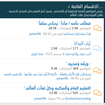
. , الاقسام العامة ♪
يشمل المواضيع العامة المنقولة أو بأقلامكم , يشمل أخبار التعليم لكل المراحل الدراسية ,
لغّتُيّ ٱلعربّيّة وكلّ لغآت آلعآلم ‘
~
قطآف عآمه / مآذآ : يُحكَى سلَفآ ‘
المواضيع
2.6K
المشاركات
28.5K
هُنـآ صباحكم | مسائكم
اليوم في 08:42
juman96
نٌزَفُ آلَمِدُآدُ
المواضيع
177
المشاركات
1.6K
أحب فيك,,وأكره منك
8 ديسمبر 2025
مداد اليراع
- ورقَه وَمحبره ‘
المواضيع
304
المشاركات
9.3K
إرجِعْ إلَيّ فَإنَ الأَرْضَ وَاقِفَةٌ .. كَأنما الأرْضُ فَرّتْ مِن ثوآنيها .. {مُتنفس للشعر الفصيح}
اليوم في 08:42
juman96
التعليم العام وآلمكَتبه وكلّ لغآت آلعآلم ‘
المواضيع
505
المشاركات
13.9K
QuotesEverLasting
منذ 59 دقيقة
juman96