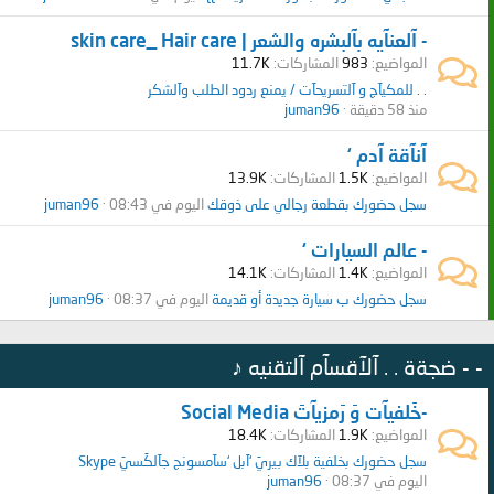
- آلعنآيه بآلبشره والشعر | skin care_ Hair care
المواضيع
983
المشاركات
11.7K
. . للمكيآج و آلتسريحآت / يمنع ردود الطلب وآلشكر
منذ 58 دقيقة
juman96
آنآقة آدم ‘
المواضيع
1.5K
المشاركات
13.9K
سجل حضورك بقطعة رجالي على ذوقك
اليوم في 08:43
juman96
- عالم السيارات ‘
المواضيع
1.4K
المشاركات
14.1K
سجل حضورك ب سيارة جديدة أو قديمة
اليوم في 08:37
juman96
- - ضجةة . . آلآقسآم آلتقنيه ♪
-خَلفيآت وَ رَمزيآتَ Social Media
المواضيع
1.9K
المشاركات
18.4K
سجل حضورك بخلفية بلآك بيريَ ‘آبل ‘سآمسونج جآلكَسيَ Skype
اليوم في 08:37
juman96