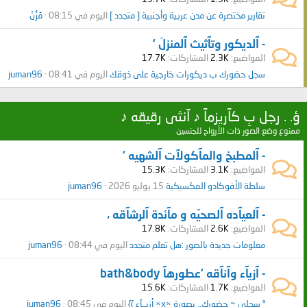
تقارير مختصرة عن مدن عربية وأجنبية [ متجدد ]
اليوم في 08:15
مُزُنْ
- آلديكور وتآثيث آلمنزلَ ‘
المواضيع
2.3K
المشاركات
17.7K
سجل حضورك ب ديكورات خارجية على ذوقك
اليوم في 08:41
juman96
ؤ. . رجل بِ كآريزمآ ♪ آنثى رقيقه ♪
ممنوع وضع الصور ذات الأرواح للجنسين
~
- آلمطبخ والمآكولآت آلشهيه ‘
المواضيع
3.1K
المشاركات
15.3K
سلطة الأفوكادو المكسيكية
15 يوليو 2026
juman96
- آلعيآده آلصحيّه و مآئدة آلرشآقه ،
المواضيع
2.6K
المشاركات
17.8K
معلومات جديدة بالصور :هل تعلم متجدد
اليوم في 08:44
juman96
- آزيآء وآنآقه ‘عطورهآ bath&body
المواضيع
1.7K
المشاركات
15.6K
° سجلي ~ حضورك.. بصورة ×x× أزيــآء }}
اليوم في 08:45
juman96