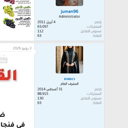
juman96
Administrator
إنضم
4 أبريل 2011
المشاركات
63,097
مستوى التفاعل
112
النقاط
63
3 يونيو 2026
пαнεɔ
المشرف العام
إنضم
31 أغسطس 2014
المشاركات
88,915
مستوى التفاعل
130
النقاط
63