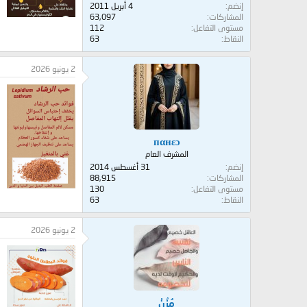
إنضم
4 أبريل 2011
المشاركات
63,097
مستوى التفاعل
112
النقاط
63
2 يونيو 2026
пαнεɔ
المشرف العام
إنضم
31 أغسطس 2014
المشاركات
88,915
مستوى التفاعل
130
النقاط
63
2 يونيو 2026
مُزُنْ