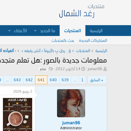
الرئيسية
المنتديات
ما الجديد
الأعضاء
المشاركات الجديدة
بحث بالمنتديات
الرئيسية
المنتديات
ؤ. . رجل بِ كآريزمآ ♪ آنثى رقيقه ♪
- آلعيآده آ
معلومات جديدة بالصور :هل تعلم متجدد
ب
ت
ا
juman96
14 أكتوبر 2012
تعلم
ا
ا
ل
د
ر
و
السابق
1
...
639
640
641
642
643
...
9
ئ
ي
س
ا
خ
و
2 يونيو 2026
ل
ا
م
م
ل
و
ب
ض
د
و
ء
ع
juman96
Administrator