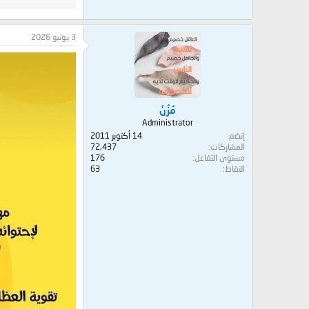
3 يونيو 2026
مُزُنْ
Administrator
إنضم
14 أكتوبر 2011
المشاركات
72,437
مستوى التفاعل
176
النقاط
63