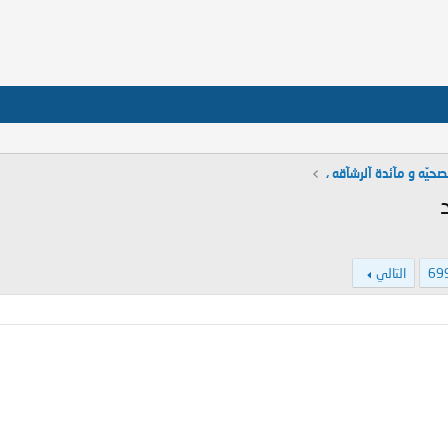
لصحيّه و مآئدة آلرشآقه ،
69
التالي