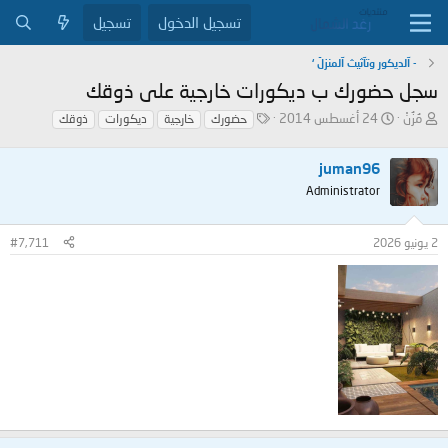
تسجيل الدخول
تسجيل
- آلديكور وتآثيث آلمنزلَ ‘
سجل حضورك ب ديكورات خارجية على ذوقك
ب
ت
ا
مُزُنْ
24 أغسطس 2014
حضورك
خارجية
ديكورات
ذوقك
ا
ا
ل
د
ر
و
juman96
ئ
ي
س
ا
خ
و
Administrator
ل
ا
م
م
ل
2 يونيو 2026
#7,711
و
ب
ض
د
و
ء
ع