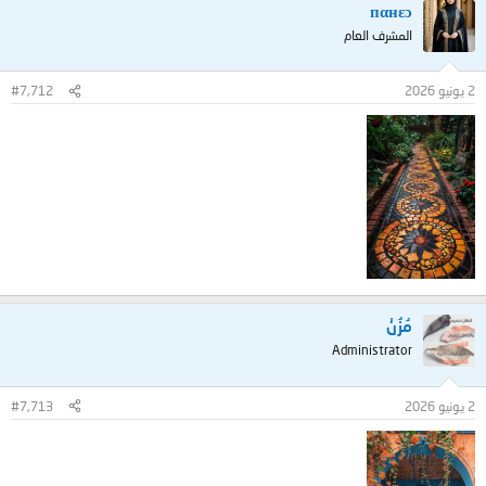
пαнεɔ
المشرف العام
2 يونيو 2026
#7,712
مُزُنْ
Administrator
2 يونيو 2026
#7,713