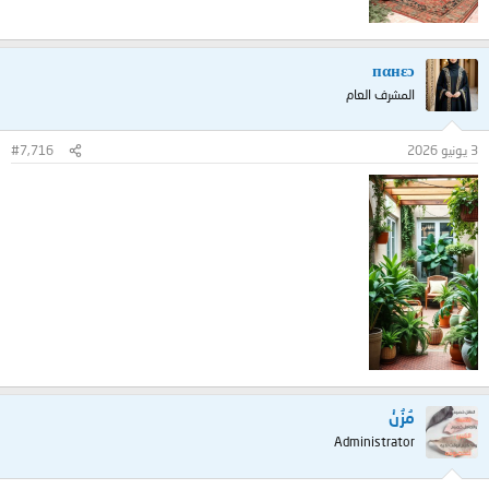
пαнεɔ
المشرف العام
3 يونيو 2026
#7,716
مُزُنْ
Administrator