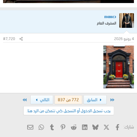
пαнεɔ
المشرف العام
4 يونيو 2026
#7,720
الأول
الاخير
السابق
772 من 837
التالي
يجب تسجيل الدخول أو التسجيل كي تتمكن من الرد هنا.
X
فيسبوك
Bluesky
LinkedIn
Reddit
Pinterest
Tumblr
WhatsApp
البريد الإلكتروني
شارك: