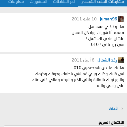
مشاركات الملف الشخصي
آخر النشاطات
المنشورات
معلومات
juman96
10 مايو 2011
هلآ وغلآ ي عسسسل
مممم أنا شويات وبادخل المسن
علشان عندي لك شغل !
سي يو غلاي !:010:
رغد الشمال
6 أبريل 2011
هلابك ملايين يابعدعمري:010:
لبى قلبك وكلك وربي غمرتيني بلطفك وذوقك وكرمك
والنور نورك يالغالية وأنتي الخير والبركه ومالي غنى عنك
على راسي والله
الأعضاء
الانتقال السريع